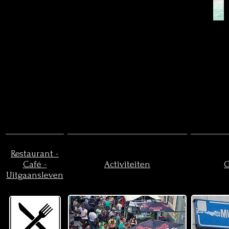
Restaurant -
Café -
Activiteiten
G
Uitgaansleven