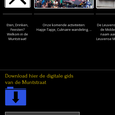
Eten, Drinken,
Onze komende activiteiten:
De Leuvens
de Middel
naam aan h
Leuvense M
Feesten?
Hapje-Tapje, Culinaire wandeling, ...
Welkom in de
Muntstraat!
Download hier de digitale gids
van de Muntstraat