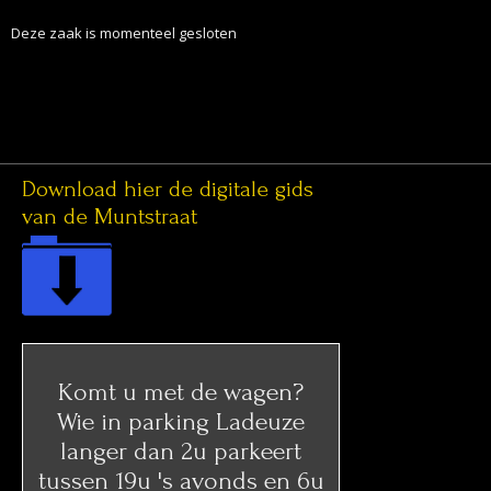
Deze zaak is momenteel gesloten
Download hier de digitale gids
van de Muntstraat
Komt u met de wagen?
Wie in parking Ladeuze
langer dan 2u parkeert
tussen 19u 's avonds en 6u
's ochtends moet slechts