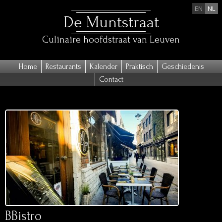
EN
NL
De Muntstraat
Culinaire hoofdstraat van Leuven
Home
Restaurants
Kalender
Praktisch
Geschiedenis
Contact
BBistro