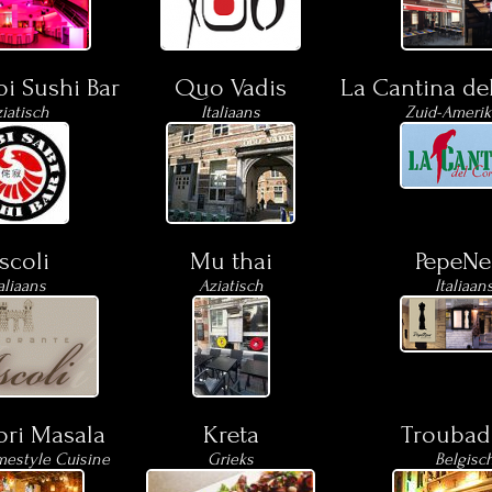
bi Sushi Bar
Quo Vadis
La Cantina de
iatisch
Italiaans
Zuid-Ameri
scoli
Mu thai
PepeNe
aliaans
Aziatisch
Italiaan
ri Masala
Kreta
Troubad
mestyle Cuisine
Grieks
Belgisc