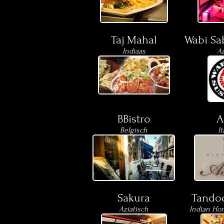
Taj Mahal
Wabi Sa
Indiaas
Az
BBistro
A
Belgisch
It
Sakura
Tandoo
Aziatisch
Indian Ho