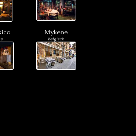
ico
Mykene
ns
Belgisch