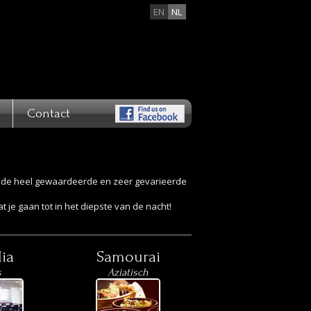
EN
NL
Contact
 van de heel gewaardeerde en zeer gevarieerde
 je gaan tot in het diepste van de nacht!
ia
Samourai
s
Aziatisch