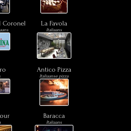
l Coronel
La Favola
kaans
Italiaans
ro
Antico Pizza
s
Italiaanse pizza
our
Baracca
h
Italiaans