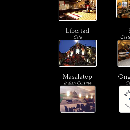
Libertad
Café
Gast
Masalatop
Onge
Indian Cuisine
Ga