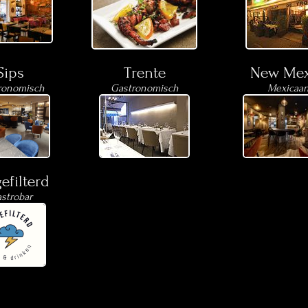
Sips
Trente
New Mex
ronomisch
Gastronomisch
Mexicaa
filterd
strobar