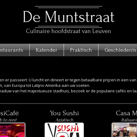
De Muntstraat
Culinaire hoofdstraat van Leuven
Find us on Facebook
estaurants
Kalender
Praktisch
Geschiedenis
 leven er passeert. U luncht en dineert er tegen betaalbare prijzen in een
pan, van Europa tot Latijns-Amerika aan uw voeten.
chaduw van het majestueuze stadhuis, bezoek er de populaire cafés en laat
siCafé
You Sushi
Casa M
b to rent
Aziatisch
Italiaan